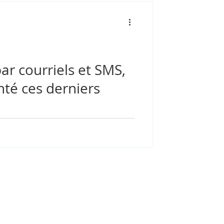
ar courriels et SMS,
té ces derniers
ateurs d'email et de SMS (merci à eux !),