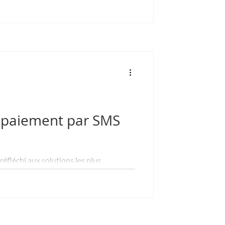
) publie le baromètre annuel 2020 du
gnements...
e paiement par SMS
éfléchi aux solutions les plus
..