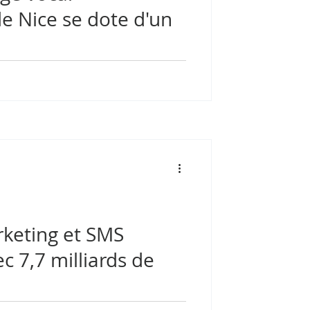
de Nice se dote d'un
Alex puis celle du Covid-19, la mairie
.
rketing et SMS
c 7,7 milliards de