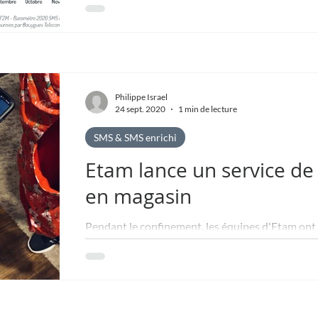
La Mobile Marketing Association France (MMAF
Mobile Messaging. En voici les principaux ensei
Philippe Israel
24 sept. 2020
1 min de lecture
SMS & SMS enrichi
Etam lance un service d
en magasin
Pendant le confinement, les équipes d'Etam ont r
pertinentes pour faciliter le retour des clients en.