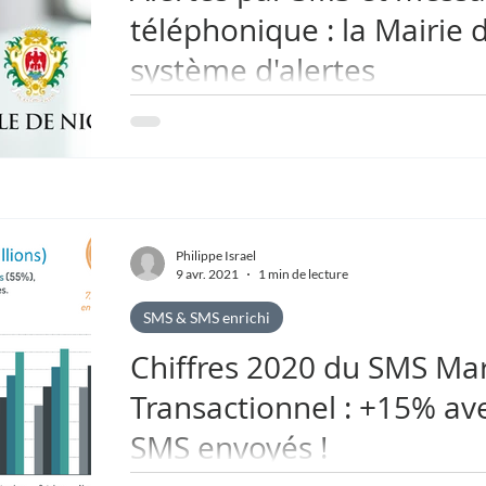
téléphonique : la Mairie 
système d'alertes
Après les crises successives de 2020, la tempête 
de Nice a décidé de mettre en place un système..
Philippe Israel
9 avr. 2021
1 min de lecture
SMS & SMS enrichi
Chiffres 2020 du SMS Ma
Transactionnel : +15% ave
SMS envoyés !