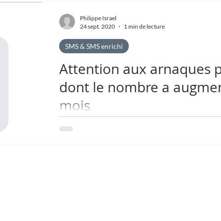
Philippe Israel
24 sept. 2020
1 min de lecture
SMS & SMS enrichi
Attention aux arnaques p
dont le nombre a augmen
mois
Malgré la grande vigilance des routeurs et facilit
les arnaques par courriels et SMS ont...