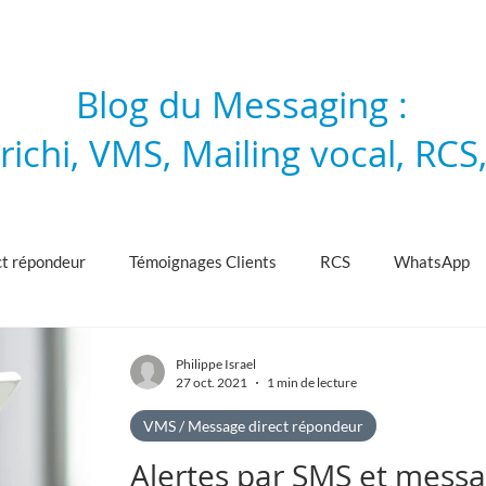
Blog du Messaging :
ichi, VMS, Mailing vocal, RCS
t répondeur
Témoignages Clients
RCS
WhatsApp
Philippe Israel
27 oct. 2021
1 min de lecture
VMS / Message direct répondeur
Alertes par SMS et messa