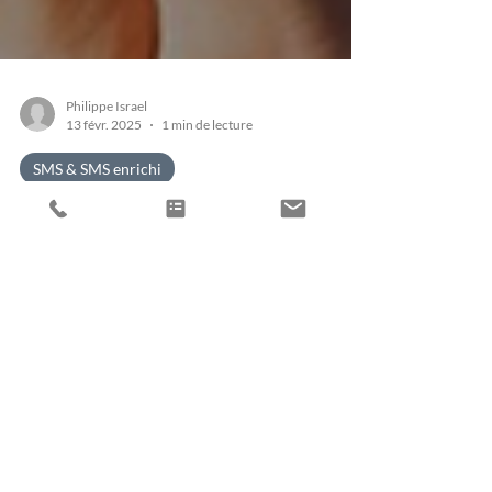
Philippe Israel
13 févr. 2025
1 min de lecture
SMS & SMS enrichi
Chiffres 2024 du SMS
Marketing et SMS
Transactionnel :
croissance de +6,4% avec
14,2 milliards de