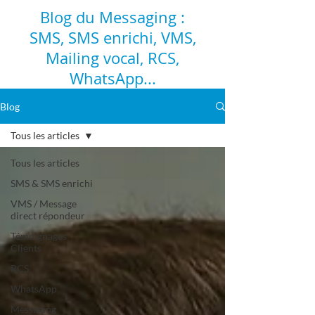
Blog du Messaging :
SMS, SMS enrichi, VMS,
Mailing vocal, RCS,
WhatsApp...
Blog
Tous les articles
Tous les articles
SMS & SMS enrichi
VMS / Message
direct répondeur
Témoignages
Clients
RCS
WhatsApp
Messaging