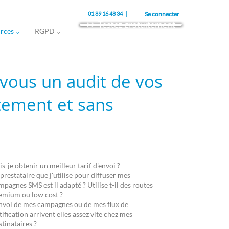
01 89 16 48 34 |
Se connecter
>> Testez gratuitement
rces ⌵
RGPD ⌵
 vous un audit de vos
tement et sans
is-je obtenir un meilleur tarif d'envoi ?
 prestataire que j'utilise pour diffuser mes
mpagnes SMS est il adapté ? Utilise t-il des routes
emium ou low cost ?
envoi de mes campagnes ou de mes flux de
tification arrivent elles assez vite chez mes
stinataires ?