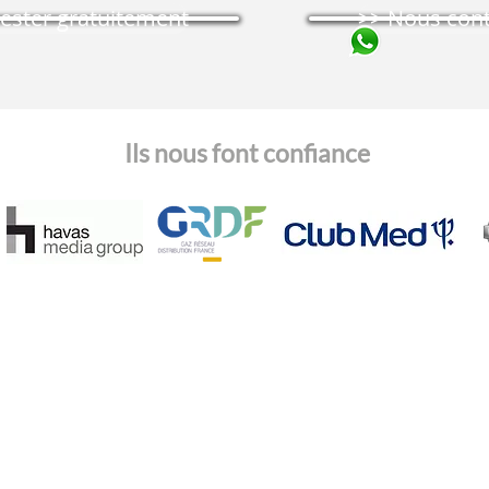
tester gratuitement
>> Nous cont
Ils nous font confiance
RGPD :
Ressources :
>>
Adoptez les 
>>
Connecteurs SMS
>>
Nos engage
>>
Livre blanc SMS
>> Charte de co
>>
Exemples de SMS par secteur d'activité
>> Accord de t
>>
Dictionnaire du Messaging
ur
>>
Audit gratuit de vos campagnes SMS
>>
Blog du Messaging