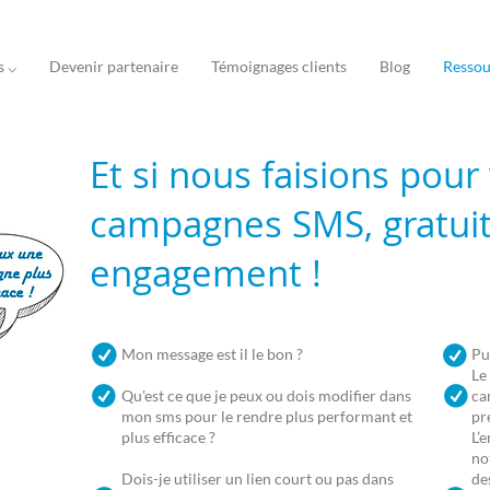
s ⌵
Devenir partenaire
Témoignages clients
Blog
Ressou
Et si nous faisions pour
campagnes SMS, gratui
engagement !
Mon message est il le bon ?
Pu
Le
Qu'est ce que je peux ou dois modifier dans
ca
mon sms pour le rendre plus performant et
pr
plus efficace ?
L’
no
Dois-je utiliser un lien court ou pas dans
de