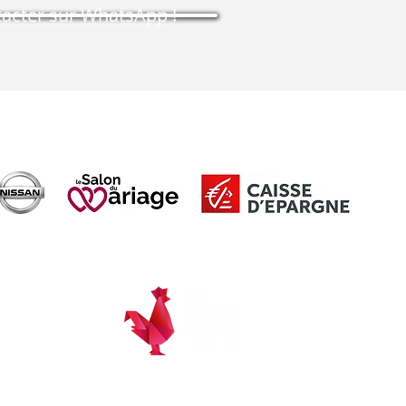
acter sur WhatsApp !
bons réflexes
ments
nfidentialité
raitement de Données