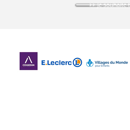
>> Je souhaite 
Solutions SMS Premium et Messaging :
>> Envoi de SMS Marketing
>> Prospection par SMS / Location de fichier
>> Envoi de
SMS Transactionnel
>>
API SMS / Webservice SMS
>> Prestataire VMS / Mailing vocal direct réponde
>>
Rich SMS / SMS enrichi