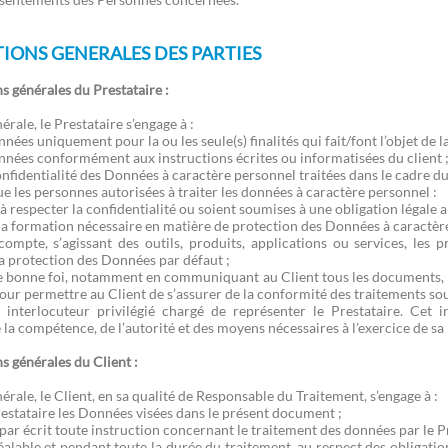
IONS GENERALES DES PARTIES
 générales du Prestataire :
rale, le Prestataire s’engage à :
nnées uniquement pour la ou les seule(s) finalités qui fait/font l’objet de l
onnées conformément aux instructions écrites ou informatisées du client 
onfidentialité des Données à caractère personnel traitées dans le cadre 
que les personnes autorisées à traiter les données à caractère personnel :
respecter la confidentialité ou soient soumises à une obligation légale a
 formation nécessaire en matière de protection des Données à caractère
ompte, s’agissant des outils, produits, applications ou services, les 
a protection des Données par défaut ;
e bonne foi, notamment en communiquant au Client tous les documents, 
r permettre au Client de s’assurer de la conformité des traitements sous
interlocuteur privilégié chargé de représenter le Prestataire. Cet i
e la compétence, de l’autorité et des moyens nécessaires à l’exercice de sa
s générales du Client :
rale, le Client, en sa qualité de Responsable du Traitement, s’engage à :
estataire les Données visées dans le présent document ;
r écrit toute instruction concernant le traitement des données par le Pr
réalable et pendant toute la durée du traitement, au respect des obligati