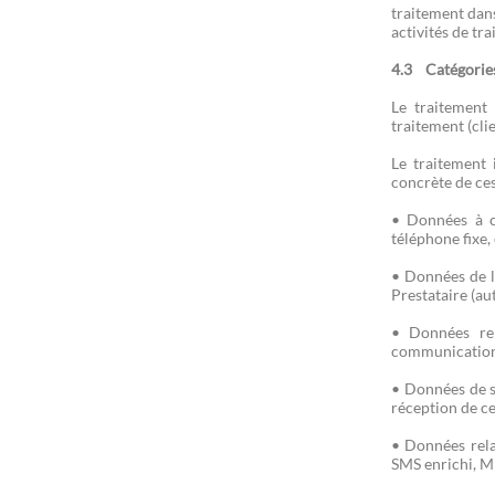
traitement dans
activités de tr
4.3 Catégories
Le traitement
traitement (cli
Le traitement 
concrète de ces
• Données à c
téléphone fixe,
• Données de l
Prestataire (au
• Données rel
communication 
• Données de s
réception de ce
• Données rela
SMS enrichi, M