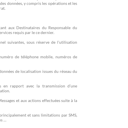
 des données, y compris les opérations et les
rat.
tant aux Destinataires du Responsable du
ervices requis par le ce dernier.
l suivantes, sous réserve de l'utilisation
 (numéro de téléphone mobile, numéros de
données de localisation issues du réseau du
s en rapport avec la transmission d’une
ation.
ssages et aux actions effectuées suite à la
rincipalement et sans limitations par SMS,
es …