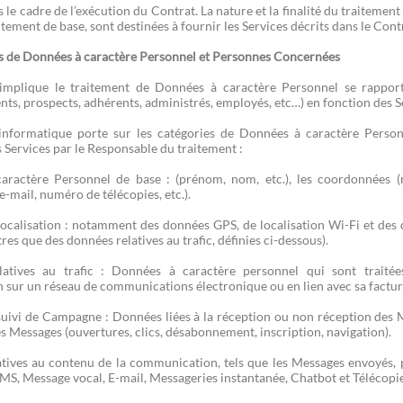
 le cadre de l’exécution du Contrat. La nature et la finalité du traitement
aitement de base, sont destinées à fournir les Services décrits dans le Cont
 de Données à caractère Personnel et Personnes Concernées
 implique le traitement de Données à caractère Personnel se rappor
ents, prospects, adhérents, administrés, employés, etc…) en fonction des S
informatique porte sur les catégories de Données à caractère Personne
 Services par le Responsable du traitement :
aractère Personnel de base : (prénom, nom, etc.), les coordonnées
 e-mail, numéro de télécopies, etc.).
ocalisation : notamment des données GPS, de localisation Wi-Fi et des 
tres que des données relatives au trafic, définies ci-dessous).
atives au trafic : Données à caractère personnel qui sont traitée
sur un réseau de communications électronique ou en lien avec sa factur
uivi de Campagne : Données liées à la réception ou non réception des Me
s Messages (ouvertures, clics, désabonnement, inscription, navigation).
tives au contenu de la communication, tels que les Messages envoyés, p
MS, Message vocal, E-mail, Messageries instantanée, Chatbot et Télécopi