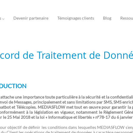
s ⌵
Devenir partenaire
Témoignages clients
Blog
Ressou
cord de Traitement de Donn
DUCTION
ache une importance toute particulière à la sécurité et la confidentia
envoi de Messages, principalement et sans limitations par SMS, SMS enri
hatbot et Télécopies. MEDIASFLOW met tout en œuvre pour garantir la pr
onformément à la législation en vigueur, notamment le Règlement Géné
r le 25 Mai 2018 et la loi « Informatique et libertés » n°78-17 du 6 janvie
our objectif de définir les conditions dans lesquelles MEDIASFLOW s’enga
 du Client les opérations de traitement de données à caractère personnel