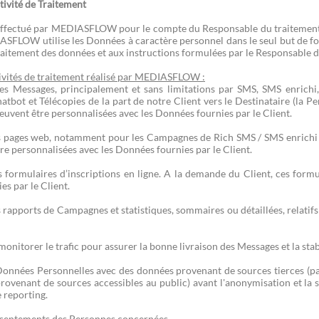
tivité de Traitement
effectué par MEDIASFLOW pour le compte du Responsable du traitement 
SFLOW utilise les Données à caractère personnel dans le seul but de fo
raitement des données et aux instructions formulées par le Responsable d
ivités de traitement réalisé par MEDIASFLOW :
 Messages, principalement et sans limitations par SMS, SMS enrichi,
atbot et Télécopies de la part de notre Client vers le Destinataire (la 
uvent être personnalisées avec les Données fournies par le Client.
 pages web, notamment pour les Campagnes de Rich SMS / SMS enrichi e
e personnalisées avec les Données fournies par le Client.
 formulaires d’inscriptions en ligne. A la demande du Client, ces formu
s par le Client.
rapports de Campagnes et statistiques, sommaires ou détaillées, relatifs 
monitorer le trafic pour assurer la bonne livraison des Messages et la stab
 Données Personnelles avec des données provenant de sources tierces (
ovenant de sources accessibles au public) avant l'anonymisation et la 
e reporting.
nsentements des Personnes concernées.