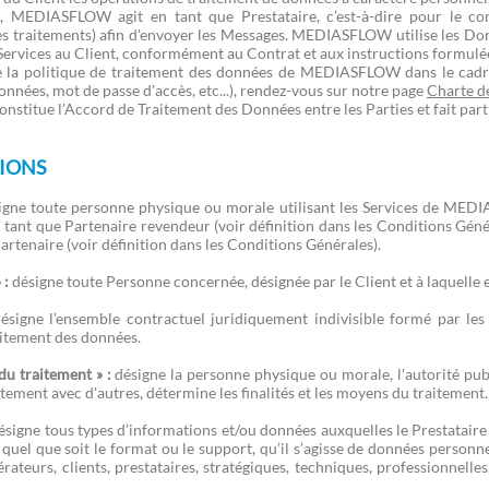
, MEDIASFLOW agit en tant que Prestataire, c’est-à-dire pour le co
s traitements) afin d'envoyer les Messages. MEDIASFLOW utilise les Don
Services au Client, conformément au Contrat et aux instructions formulée
 la politique de traitement des données de MEDIASFLOW dans le cadr
nées, mot de passe d'accès, etc...), rendez-vous sur notre page
Charte de
stitue l’Accord de Traitement des Données entre les Parties et fait part
TIONS
igne toute personne physique ou morale utilisant les Services de MED
n tant que Partenaire revendeur (voir définition dans les Conditions Géné
artenaire (voir définition dans les Conditions Générales).
 :
désigne toute Personne concernée, désignée par le Client et à laquelle
ésigne l’ensemble contractuel juridiquement indivisible formé par les 
aitement des données.
du traitement » :
désigne la personne physique ou morale, l'autorité publ
tement avec d'autres, détermine les finalités et les moyens du traitement.
signe tous types d’informations et/ou données auxquelles le Prestataire 
 quel que soit le format ou le support, qu’il s’agisse de données personne
érateurs, clients, prestataires, stratégiques, techniques, professionnelle