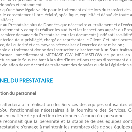
 données et notamment :
qu’une base légale valide pour le traitement existe lors du transfert des
 le consentement libre, éclairé, spécifique, explicité et dénué de toute
aitées ;
r au Prestataire plus de Données que nécessaire au traitement et à l’exéc
 traitement, y compris réaliser les audits et les inspections auprès du Pres
 première demande du Prestataire, tous les documents justifiant la validité
nterlocuteur privilégié, chargé de représenter le Client. Cet interlocuteu
e, de l’autorité et des moyens nécessaires à l’exercice de sa mission ;
sable du traitement donne des instructions directement à un Sous-traita
informer immédiatement MEDIASFLOW. MEDIASFLOW ne pourra en au
ctuée par le Sous-traitant à la suite d’instructions reçues directement d
 violation de cet Accord de traitement des données ou de la Législation 
NEL DU PRESTATAIRE
tion du personnel
e affectera à la réalisation des Services des équipes suffisantes
t/ou fonctionnelles nécessaires à la fourniture des Services. 
n en matière de protection des données à caractère personnel.
e reconnaît que la pérennité et la stabilité de ses équipes so
Prestataire s'engage à maintenir les membres clés de ses équipes