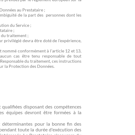
 Données au Prestataire ;
 ambiguïté de la part des personnes dont les
ution du Service ;
tataire ;
 du traitement ;
r privilégié devra être doté de l’expérience,
nt nommé conformément à l'article 12 et 13,
cun cas être tenu responsable de tout
u Responsable du traitement, ces instructions
sur la Protection des Données.
 et qualifiées disposant des compétences
Ces équipes devront être formées à la
nt déterminantes pour la bonne fin des
 pendant toute la durée d'exécution des