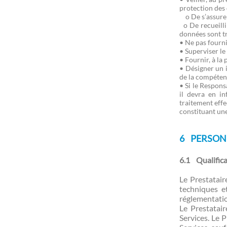
protection des
o De s’assurer 
o De recueillir
données sont tr
• Ne pas fourni
• Superviser le
• Fournir, à la
• Désigner un i
de la compétenc
• Si le Respon
il devra en 
traitement effe
constituant une
6 PERSON
6.1 Qualifica
Le Prestatair
techniques e
réglementatio
Le Prestatair
Services. Le 