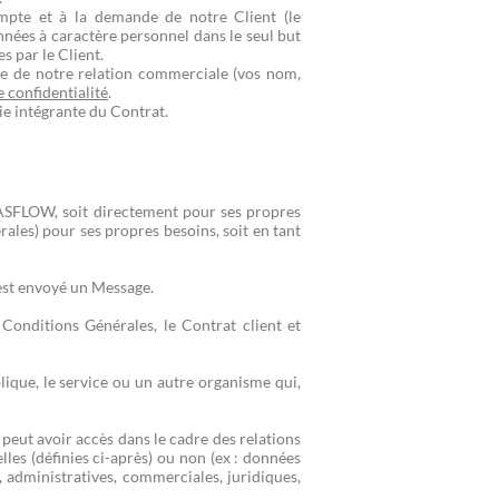
mpte et à la demande de notre Client (le
nées à caractère personnel dans le seul but
s par le Client.
e de notre relation commerciale (vos nom,
 confidentialité
.
ie intégrante du Contrat.
IASFLOW, soit directement pour ses propres
rales) pour ses propres besoins, soit en tant
 est envoyé un Message.
Conditions Générales, le Contrat client et
ique, le service ou un autre organisme qui,
peut avoir accès dans le cadre des relations
lles (définies ci-après) ou non (ex : données
s, administratives, commerciales, juridiques,