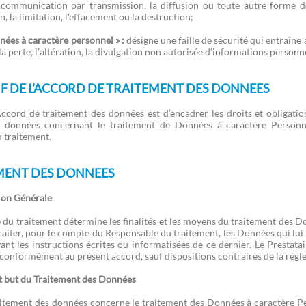
 la communication par transmission, la diffusion ou toute autre forme 
n, la limitation, l'effacement ou la destruction;
nées à caractère personnel » :
désigne une faille de sécurité qui entraîne 
 la perte, l’altération, la divulgation non autorisée d’informations personn
F DE L’ACCORD DE TRAITEMENT DES DONNEES
’Accord de traitement des données est d’encadrer les droits et obligation
s données concernant le traitement de Données à caractère Pers
 traitement.
MENT DES DONNEES
ion Générale
du traitement détermine les finalités et les moyens du traitement des D
traiter, pour le compte du Responsable du traitement, les Données qui lui
ant les instructions écrites ou informatisées de ce dernier. Le Prestatai
 conformément au présent accord, sauf dispositions contraires de la règ
 but du Traitement des Données
aitement des données concerne le traitement des Données à caractère 