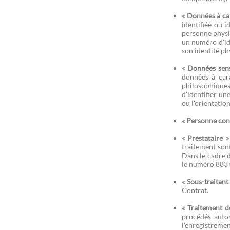
des Données à caractère
personnel
« Données à ca
8.1.4 Contrôle du travail des Sous
identifiée ou 
traitant
personne physiq
8.1.5 Formation et sensibilisation
un numéro d'ide
son identité ph
9 AIDE ET CONSEIL DANS LE
CADRE DU RESPECT PAR LE
« Données sens
CLIENT DE SES OBLIGATIONS
données à cara
philosophiques
10 RESPECT DES DROITS DES
d'identifier u
PERSONNES CONCERNEES
ou l'orientatio
11 NOTIFICATION DE VIOLATION
« Personne con
DE DONNEES A CARACTERE
PERSONNEL
« Prestataire »
traitement son
12 TRANSFERT DE DONNEES A
Dans le cadre 
CARACTERE PERSONNEL EN
le numéro 883 0
DEHORS DE L’UNION
EUROPEENNE
« Sous-traitant 
Contrat.
13 SOUS-TRAITANTS
13.1 Utilisation des Sous
« Traitement d
traitants
procédés autom
13.2 Choix des Sous-traitants
l'enregistremen