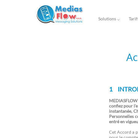
Solutions ⌵
Tarif
Ac
1 INTRO
1 INTRODUCTION
MEDIASFLOW att
2 DEFINTIONS
confiez pour l'
instantanée, C
3 OBJECTIF DE L’ACCORD DE
Personnelles c
TRAITEMENT DES DONNEES
entré en vigueu
4 TRAITEMENT DES DONNEES
Cet Accord a p
4.1 Présentation Générale
pour le compte