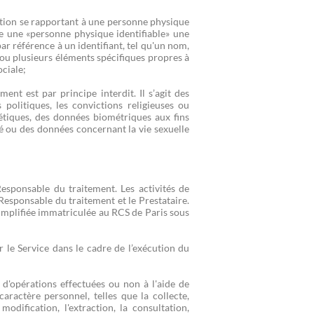
tion se rapportant à une personne physique
re une «personne physique identifiable» une
r référence à un identifiant, tel qu'un nom,
n ou plusieurs éléments spécifiques propres à
ociale;
ent est par principe interdit. Il s’agit des
 politiques, les convictions religieuses ou
étiques, des données biométriques aux fins
é ou des données concernant la vie sexuelle
esponsable du traitement. Les activités de
esponsable du traitement et le Prestataire.
mplifiée immatriculée au RCS de Paris sous
r le Service dans le cadre de l’exécution du
d'opérations effectuées ou non à l'aide de
actère personnel, telles que la collecte,
modification, l'extraction, la consultation,