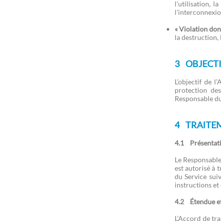
l'utilisation,
14 VERIFICATIONS DE
l'interconnexio
CONFORMITE
« Violation don
15 PROPRIETE DES DONNEES
la destruction,
16 LIMITES DE RESPONSABILITE
3 OBJECTI
17 NOTIFICATIONS ET
AMENDEMENTS
L’objectif de l
protection de
18 DUREE
Responsable du
19 TENUE DU REGISTRE DES
ACTIVITES DE TRAITEMENT
4 TRAITE
20 RESILIATION DE L’ACCORD DE
4.1 Présentat
TRAITEMENT DE DONNEES
Le Responsable 
21 DROIT APPLICABLE ET
est autorisé à 
JURIDICTION COMPETENTE
du Service suiv
instructions et
4.2 Étendue et
L’Accord de tr