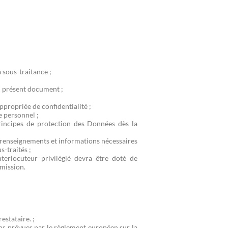
a sous-traitance ;
;
du présent document ;
ppropriée de confidentialité ;
 personnel ;
principes de protection des Données dès la
renseignements et informations nécessaires
-traités ;
nterlocuteur privilégié devra être doté de
 mission.
estataire. ;
ons prévues par le règlement européen sur la