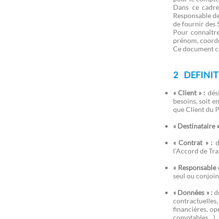
4.2 Étendue et but du Traitement
Dans ce cadre
des Données
Responsable de
4.3 Catégories de Données à
de fournir des 
caractère Personnel et
Pour connaître
Personnes Concernées
prénom, coordon
4.4 Types d’activité de Traitement
Ce document con
5 OBLIGATIONS DES PARTIES
5.1 Obligations générales du
2 DEFINI
Prestataire
5.2 Obligations générales du
Client
« Client » :
dés
besoins, soit e
6 PERSONNEL DU PRESTATAIRE
que Client du P
6.1 Qualification du personnel
6.2 Non-subordination du
« Destinataire »
personnel
« Contrat » :
d
7 CONFIDENTIALITE
l’Accord de Tr
8 SECURITE
« Responsable 
8.1.1 Contrôle d'accès physique
seul ou conjoin
8.1.2 Contrôle de la
confidentialité
« Données » :
dé
des Données à caractère
contractuelles,
personnel
financières, op
8.1.3 Contrôle de la disponibilité
comptables…).