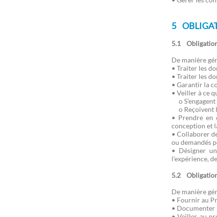
5 OBLIGAT
5.1 Obligations
De manière géné
• Traiter les do
• Traiter les d
• Garantir la c
• Veiller à ce 
o S’engagent à 
o Reçoivent la
• Prendre en c
conception et l
• Collaborer d
ou demandés pou
• Désigner un 
l’expérience, d
5.2 Obligation
De manière géné
• Fournir au Pr
• Documenter pa
• Veiller, au p