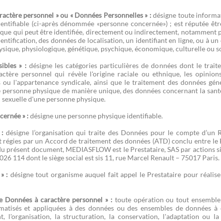
ractère personnel » ou « Données Personnelles » :
désigne toute informa
identifiable (ci-après dénommée «personne concernée») ; est réputée êt
ue qui peut être identifiée, directement ou indirectement, notamment pa
ntification, des données de localisation, un identifiant en ligne, ou à u
ysique, physiologique, génétique, psychique, économique, culturelle ou s
ibles » :
désigne les catégories particulières de données dont le traitem
ctère personnel qui révèle l'origine raciale ou ethnique, les opinions
 ou l'appartenance syndicale, ainsi que le traitement des données gén
ne personne physique de manière unique, des données concernant la sant
n sexuelle d'une personne physique.
cernée » :
désigne une personne physique identifiable.
 :
désigne l’organisation qui traite des Données pour le compte d’un R
t régies par un Accord de traitement des données (ATD) conclu entre le R
du présent document, MEDIASFLOW est le Prestataire, SAS par actions si
26 114 dont le siège social est sis 11, rue Marcel Renault – 75017 Paris.
» :
désigne tout organisme auquel fait appel le Prestataire pour réalise
e Données à caractère personnel » :
toute opération ou tout ensemble 
atisés et appliquées à des données ou des ensembles de données à car
t, l'organisation, la structuration, la conservation, l'adaptation ou la 