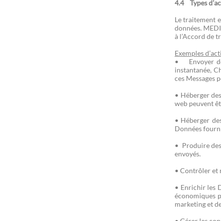
4.4 Types d’ac
Le traitement 
données. MEDIA
à l’Accord de t
Exemples d’act
• Envoyer des
instantanée, Ch
ces Messages pe
• Héberger des
web peuvent êtr
• Héberger des
Données fournie
• Produire des 
envoyés.
• Contrôler et 
• Enrichir les
économiques pr
marketing et d
• Gérer les co