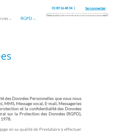
01 89 16 48 34 |
Se connecter
>> Testez gratuitement
rces ⌵
RGPD ⌵
ées
lité des Données Personnelles que vous nous
chi, MMS, Message vocal, E-mail, Messageries
otection et la confidentialité des Données
ral sur la Protection des Données (RGPD),
r 1978.
ge en sa qualité de Prestataire à effectuer
.